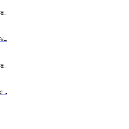
...
...
...
..