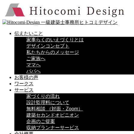
伝えたいこと
家事らくのいえづくりとは
デザインコンセプト
私たちからのメッセージ
ご家族へ
ママへ
パパへ
お客様の声
ワークス
サービス
家づくりの流れ
設計監理料について
無料相談 （対面・Zoom）
建築セカンドオピニオン
企画のご提案
収納プランナーサービス
会社概要