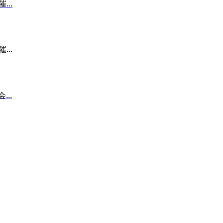
...
...
..