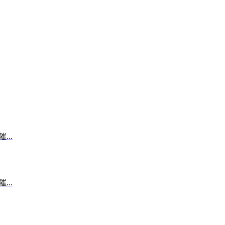
...
...