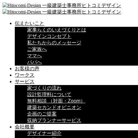
伝えたいこと
家事らくのいえづくりとは
デザインコンセプト
私たちからのメッセージ
ご家族へ
ママへ
パパへ
お客様の声
ワークス
サービス
家づくりの流れ
設計監理料について
無料相談 （対面・Zoom）
建築セカンドオピニオン
企画のご提案
収納プランナーサービス
会社概要
デザイナー紹介