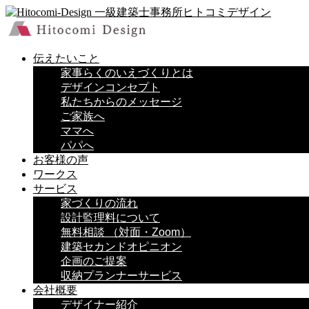
伝えたいこと
家事らくのいえづくりとは
デザインコンセプト
私たちからのメッセージ
ご家族へ
ママへ
パパへ
お客様の声
ワークス
サービス
家づくりの流れ
設計監理料について
無料相談 （対面・Zoom）
建築セカンドオピニオン
企画のご提案
収納プランナーサービス
会社概要
デザイナー紹介