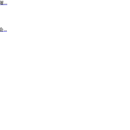
...
..