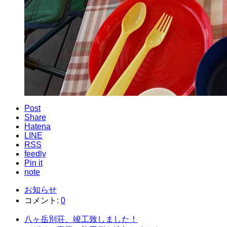
Post
Share
Hatena
LINE
RSS
feedly
Pin it
note
お知らせ
コメント:
0
八ヶ岳別荘、竣工致しました！