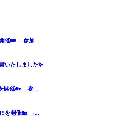
催🏡 -参加...
賞いたしました✨
開催🏡 -参...
を開催🏡 -...