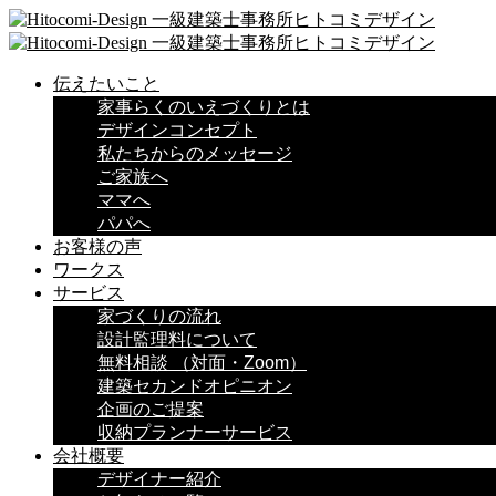
伝えたいこと
家事らくのいえづくりとは
デザインコンセプト
私たちからのメッセージ
ご家族へ
ママへ
パパへ
お客様の声
ワークス
サービス
家づくりの流れ
設計監理料について
無料相談 （対面・Zoom）
建築セカンドオピニオン
企画のご提案
収納プランナーサービス
会社概要
デザイナー紹介